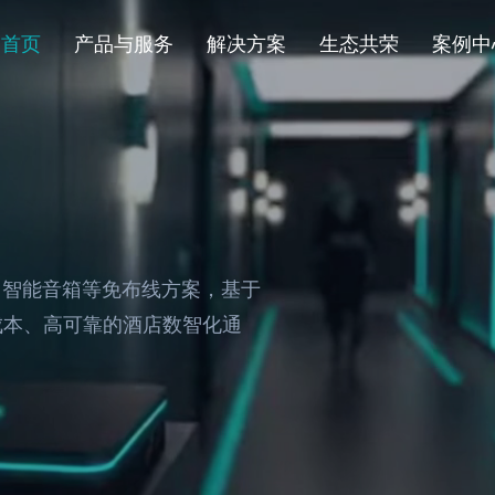
首页
产品与服务
解决方案
生态共荣
案例中
云服务
标准化方案
合作伙伴
集团案例
云PBX
存量改造方案
运营商
标杆酒店
住、首旅如家等头部
Agent Link
新筹建门店IP方案
AI厂商
化通信底座升级
开放接口
PMS
、智能音箱等免布线方案，基于
成本、高可靠的酒店数智化通
终端
场景化方案
IP&WI-FI电话
模拟电话网关
中国移动三网合一通话方案
智能屏通话
中国电信Wi-Fi通话解决方案
住中应用