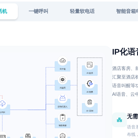
话机
一键呼叫
轻量软电话
智能音箱
IP化
酒店客房、前
汇聚至酒店
语音叫醒等
AI语音、
无需
语音
布线