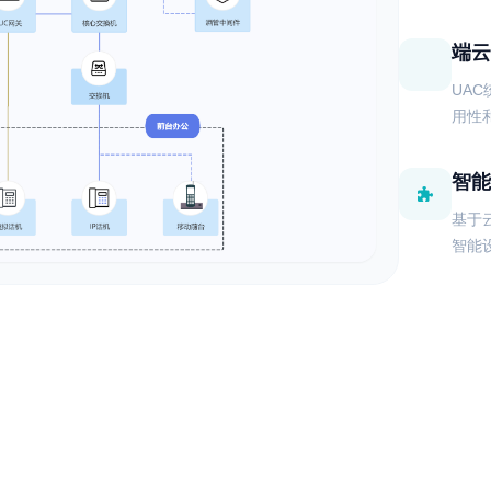
端云
UA
用性
智能
基于
智能