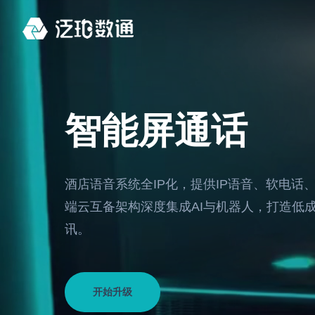
AI 赋能产业数字化变革
AI赋能酒店数字化变革
生态共荣
案例中心
智能屏通话
泛珀数通 PaaS 平台与独创 Agent
泛珀数通以云‑边‑端+Agent Link，
开放连接与价值共生
协助锦江、华
Link，打通客房多终端与大模型及
打通终端与大模型，定义酒店语音
集团完成数字
酒店业务流，实现无缝连接
智能 3.0，让服务从被动走向主动
酒店语音系统全IP化，提供IP语音、软电话
端云互备架构深度集成AI与机器人，打造低
讯。
开始升级