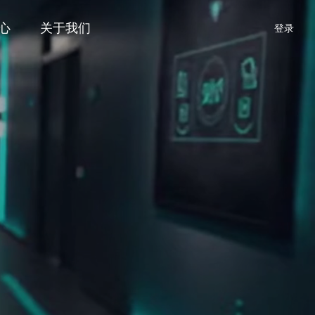
心
关于我们
登录
边缘
功能化方案
开发者生态
AI接入网关
门店AI接入方案
开发者生态
EdgePBX
门店住中CEM接入方案
HiPBX
前台接入呼叫中心方案
全服务酒店AI话务台解决方案
服务包
三网服务包
前台服务包
语音服务包