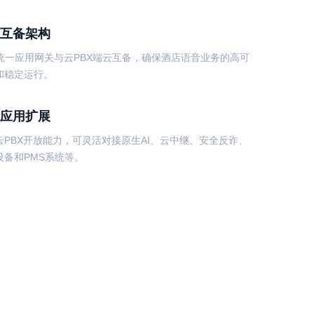
互备架构
C统一应用网关与云PBX端云互备，确保酒店语音业务的高可
和稳定运行。
应用扩展
云PBX开放能力，可灵活对接原生AI、云中继、安全反诈、
设备和PMS系统等。