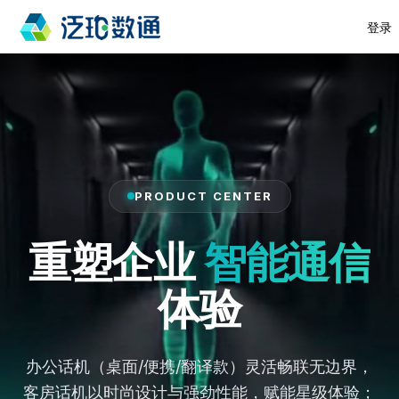
登录
首页
产品与服务
解决方案
PRODUCT CENTER
云服务
边缘
AI 赋能产业数字化变革
生态共荣
云PBX
AI接入
泛珀数通 PaaS 平台与独创 Agent
重塑企业
智能通信
标准化方
功能化方
AI赋能酒店数字化变革
网关
Link，打通客房多终端与大模型及
Agent
案
案
Link
酒店业务流，实现无缝连接
案例中心
泛珀数通以云‑边‑端+Agent
体验
合作伙伴
开发者生
生态共荣
EdgePBX
存量改造
门店AI接
Link，打通终端与大模型，定义
开放接
态
方案
入方案
口
HiPBX
酒店语音智能 3.0，让服务从被
关于我们
运营商
开放连接与价值共生
集
标
案例中心
新筹建门
门店住中
开发者生
动走向主动
终端
服务包
AI厂商
团
杆
店IP方案
CEM接入方
态
办公话机（桌面/便携/翻译款）灵活畅联无边界，
协助锦江、华住、首旅如家等头部集团
案
案
酒
PMS
IP&WI-
三网服
完成数字化通信底座升级
客房话机以时尚设计与强劲性能，赋能星级体验；
例
店
FI电话
务包
前台接入