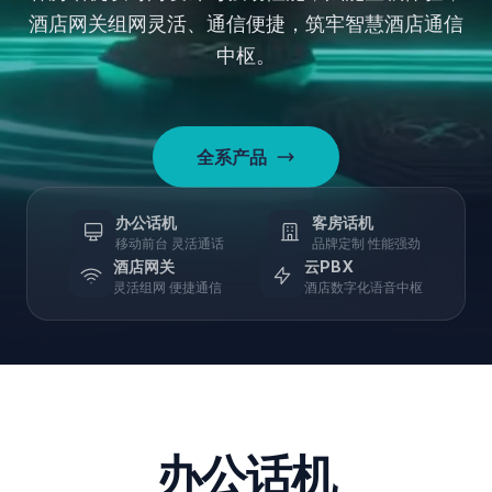
呼叫中心方
酒店网关组网灵活、通信便捷，筑牢智慧酒店通信
模拟电
前台服
案
话网关
务包
中枢。
全服务酒
智能屏
语音服
店AI话务台
通话
务包
解决方案
住中应
场景化方
用
全系产品
案
中国移动
办公话机
客房话机
三网合一通
移动前台 灵活通话
品牌定制 性能强劲
话方案
酒店网关
云PBX
中国电信
灵活组网 便捷通信
酒店数字化语音中枢
Wi-Fi通话解
决方案
办公话机