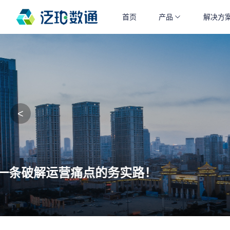
\1
首页
首页
产品
产品
解决方
解决方
<
智构声态・数智跃迁 | 2025 中国酒
展会资讯 | 2025-06-19