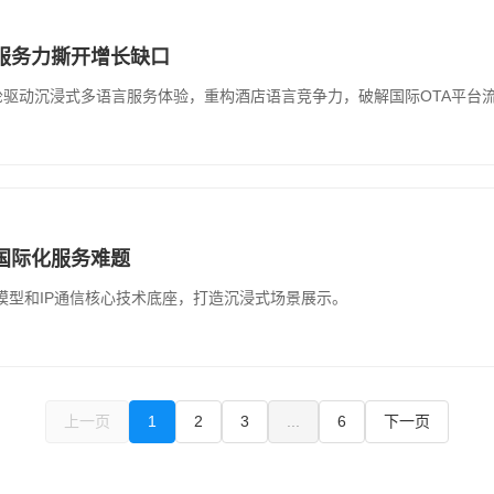
服务力撕开增长缺口
术，双轮驱动沉浸式多语言服务体验，重构酒店语言竞争力，破解国际OTA平台
酒店国际化服务难题
火大模型和IP通信核心技术底座，打造沉浸式场景展示。
上一页
1
2
3
...
6
下一页