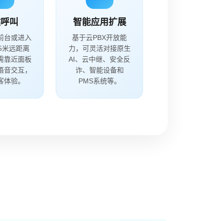
键呼叫
智能应用扩展
前台或进入
基于云PBX开放能
，5米远距离
力，可灵活对接原生
需靠近面板
AI、云中继、安全反
语音交互，
诈、智能设备和
客体验。
PMS系统等。