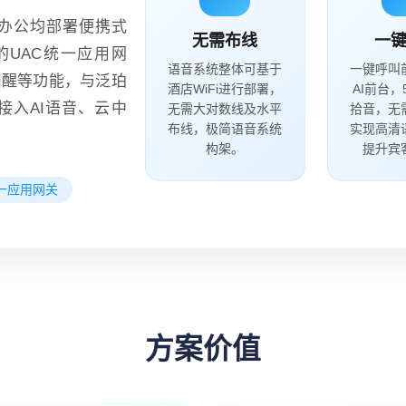
及办公均部署便携式
无需布线
一
的UAC统一应用网
语音系统整体可基于
一键呼叫
叫醒等功能，与泛珀
酒店WiFi进行部署，
AI前台
接入AI语音、云中
无需大对数线及水平
拾音，无
布线，极简语音系统
实现高清
构架。
提升宾
统一应用网关
方案价值