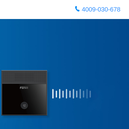
4009‑030‑678