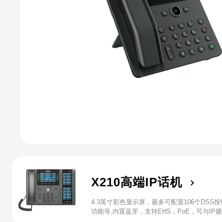
X210高端IP话机
4.3英寸彩色显示屏，最多可配置106个DSS
功能等,内置蓝牙，支持EHS，PoE，可与IP