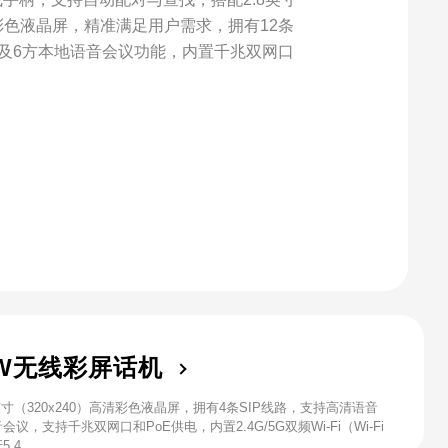
清彩色液晶屏，精准满足用户需求，拥有12条
音及6方本地语音会议功能，内置千兆双网口
1W无线彩屏话机
英寸（320x240）高清彩色液晶屏，拥有4条SIP线路，支持高清语音
会议，支持千兆双网口和PoE供电，内置2.4G/5G双频Wi-Fi（Wi-Fi
5.4。