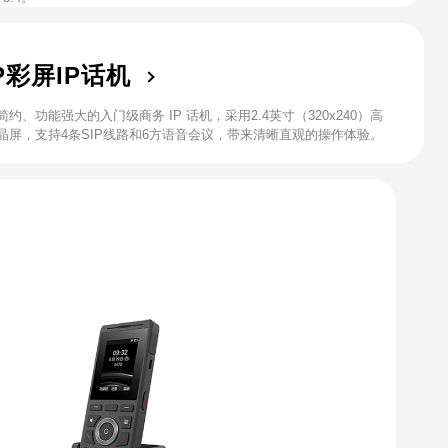
0P彩屏IP话机
约、功能强大的入门级商务 IP 话机，采用2.4英寸（320x240）高
晶屏，支持4条SIP线路和6方语音会议，带来清晰直观的操作体验。