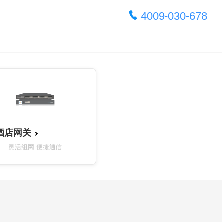
4009‑030‑678
酒店网关
灵活组网 便捷通信