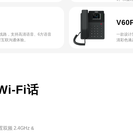
V6
SIP 线路，支持高清语音、6方语音
一款设计简
时互联沟通体验。
清彩色液
i-Fi话
 2.4GHz &