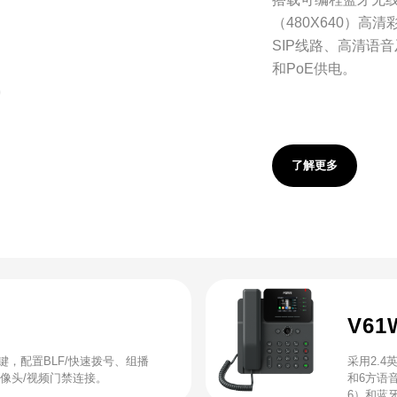
（480X640）高
SIP线路、高清语
和PoE供电。
了解更多
V6
按键，配置BLF/快速拨号、组播
采用2.4
摄像头/视频门禁连接。
和6方语音
6）和蓝牙