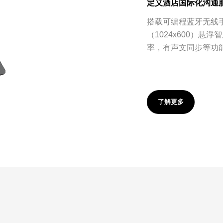
定义酒店国际化沟通
搭载可编程蓝牙无线
（1024x600）悬
率，有声文同步等功
了解更多