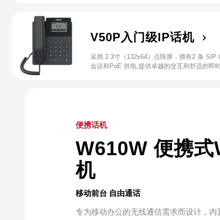
V50P入门级IP话机
采用 2.3寸（132x64）点阵屏，拥有2 条 
会议和PoE 供电,提供卓越的交互和舒适的即
便携话机
W610W 便携式W
机
移动前台 自由通话
专为移动办公的无线通信需求而设计，内置双频